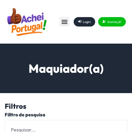
Login
Assine já!
Lista Favoritos
Maquiador(a)
Filtros
Filltro de pesquisa